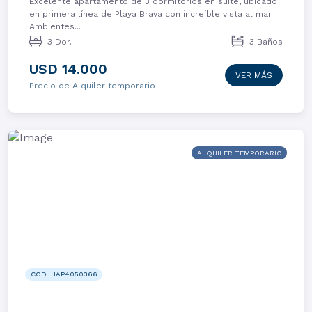
Excelente apartamento de 3 dormitorios en suite, ubicado
en primera línea de Playa Brava con increíble vista al mar.
Ambientes...
3 Dor.
3 Baños
USD 14.000
VER MÁS
Precio de Alquiler temporario
ALQUILER TEMPORARIO
COD. HAP4050366