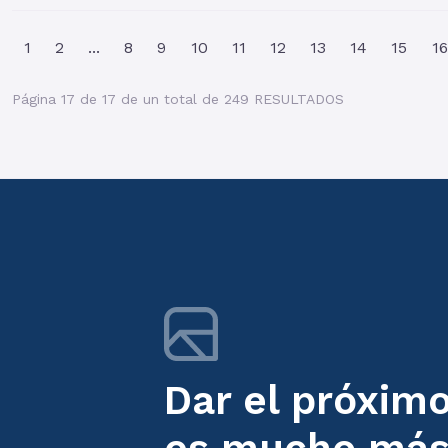
1
2
...
8
9
10
11
12
13
14
15
16
Página 17 de 17 de un total de 249 RESULTADOS
Dar el próxim