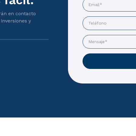
facil.
rán en contacto
 inversiones y