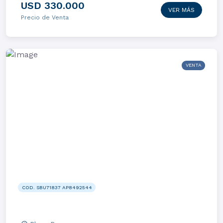
USD 330.000
VER MÁS
Precio de Venta
VENTA
COD. SBU71837 AP8492544