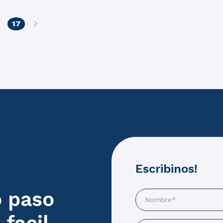
(current)
17
Escribinos!
o paso