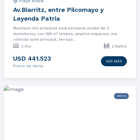
Playa Brava
Av.Biarritz, entre Pilcomayo y
Leyenda Patria
Mustique Uno presenta esta exclusiva unidad de 3
dormitorios, con 168 m² totales, amplios espacios, una
cómoda suite principal, terraza...
3 Dor.
2 Baños
USD 441.523
VER MÁS
Precio de Venta
VENTA