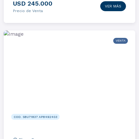
USD 245.000
VER MÁS
Precio de Venta
VENTA
COD. SBU71837 AP8492403