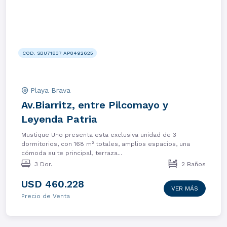
COD. SBU71837 AP8492625
Playa Brava
Av.Biarritz, entre Pilcomayo y
Leyenda Patria
Mustique Uno presenta esta exclusiva unidad de 3
dormitorios, con 168 m² totales, amplios espacios, una
cómoda suite principal, terraza...
3 Dor.
2 Baños
USD 460.228
VER MÁS
Precio de Venta