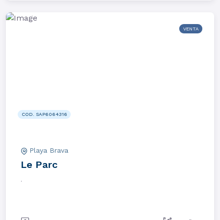
VENTA
COD. SAP6064316
Playa Brava
Le Parc
.