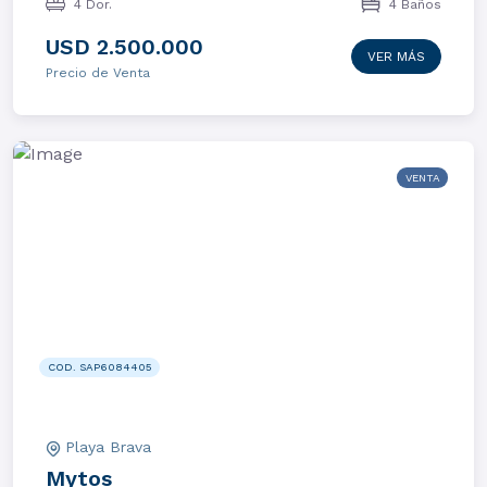
4 Dor.
4 Baños
USD 2.500.000
VER MÁS
Precio de Venta
VENTA
COD. SAP6084405
Playa Brava
Mytos