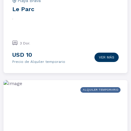
Playa Brava
Le Parc
.
3 Dor.
USD 10
VER MÁS
Precio de Alquiler temporario
ALQUILER TEMPORARIO