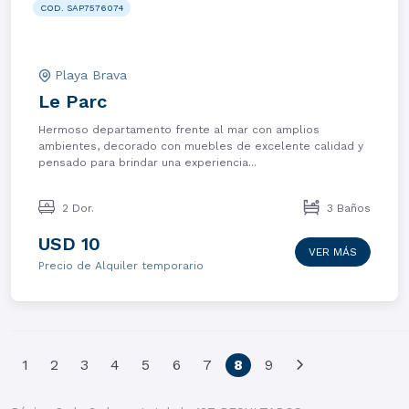
COD. SAP7576074
Playa Brava
Le Parc
Hermoso departamento frente al mar con amplios
ambientes, decorado con muebles de excelente calidad y
pensado para brindar una experiencia...
2 Dor.
3 Baños
USD 10
VER MÁS
Precio de Alquiler temporario
(current)
1
2
3
4
5
6
7
8
9