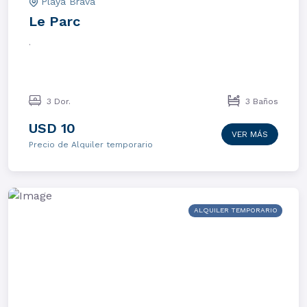
Playa Brava
Le Parc
.
3 Dor.
3 Baños
USD 10
VER MÁS
Precio de Alquiler temporario
ALQUILER TEMPORARIO