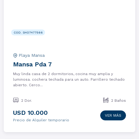
COD. SHO7477566
Playa Mansa
Mansa Pda 7
Muy linda casa de 2 dormitorios, cocina muy amplia y
luminosa. cochera techada para un auto. Parrillero techado
abierto. Cerco...
2 Dor.
2 Baños
USD 10.000
VER MÁS
Precio de Alquiler temporario