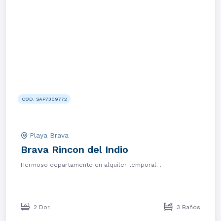
COD. SAP7309772
Playa Brava
Brava Rincon del Indio
Hermoso departamento en alquiler temporal. .
2 Dor.
3 Baños