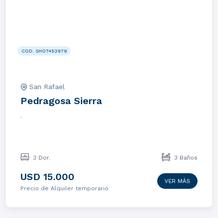
COD. SHO7453979
San Rafael
Pedragosa Sierra
.
3 Dor.
3 Baños
USD 15.000
VER MÁS
Precio de Alquiler temporario