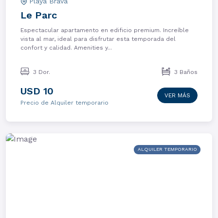
Playa Brava
Le Parc
Espectacular apartamento en edificio premium. Increíble
vista al mar, ideal para disfrutar esta temporada del
confort y calidad. Amenities y...
3 Dor.
3 Baños
USD 10
VER MÁS
Precio de Alquiler temporario
ALQUILER TEMPORARIO