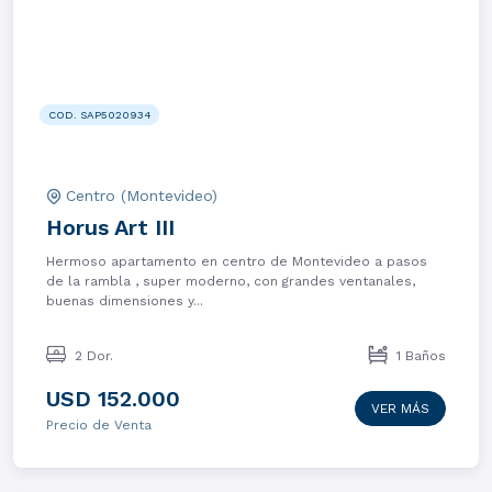
COD. SAP5020934
Centro (Montevideo)
Horus Art III
Hermoso apartamento en centro de Montevideo a pasos
de la rambla , super moderno, con grandes ventanales,
buenas dimensiones y...
2 Dor.
1 Baños
USD 152.000
VER MÁS
Precio de Venta