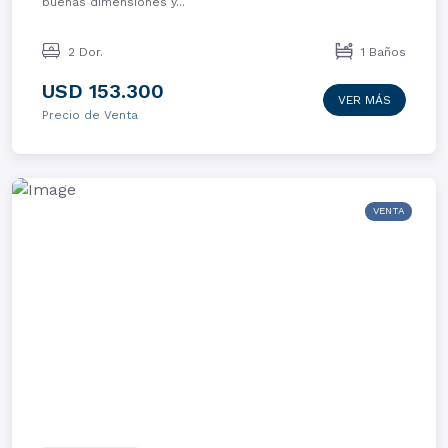
buenas dimensiones y...
2 Dor.
1 Baños
USD 153.300
VER MÁS
Precio de Venta
VENTA