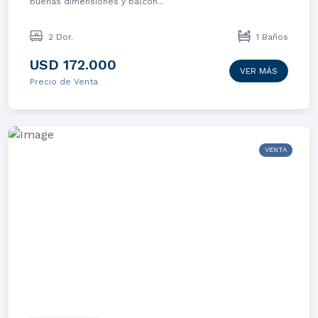
buenas dimensiones y balcón...
2 Dor.
1 Baños
USD 172.000
VER MÁS
Precio de Venta
VENTA