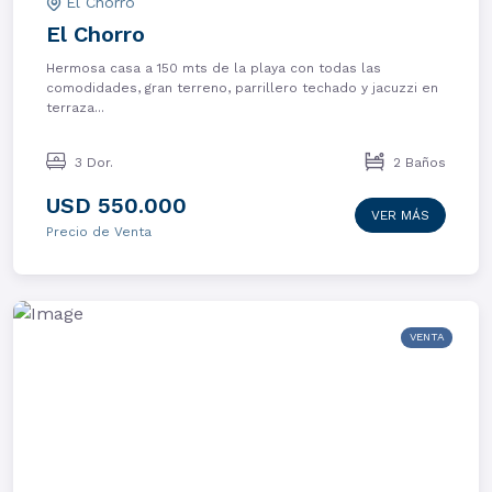
El Chorro
El Chorro
Hermosa casa a 150 mts de la playa con todas las
comodidades, gran terreno, parrillero techado y jacuzzi en
terraza...
3 Dor.
2 Baños
USD 550.000
VER MÁS
Precio de Venta
VENTA