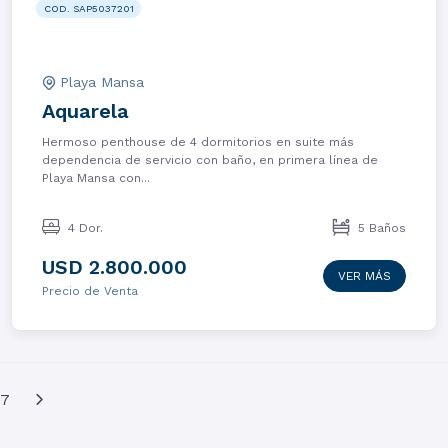
COD. SAP5037201
Playa Mansa
Aquarela
Hermoso penthouse de 4 dormitorios en suite más
dependencia de servicio con baño, en primera línea de
Playa Mansa con...
4 Dor.
5 Baños
USD 2.800.000
VER MÁS
Precio de Venta
17