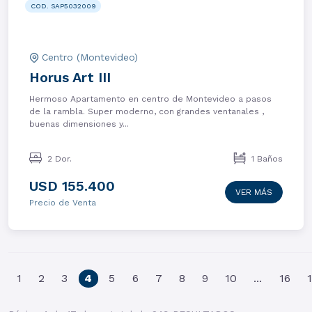
COD. SAP5032009
Centro (Montevideo)
Horus Art III
Hermoso Apartamento en centro de Montevideo a pasos
de la rambla. Super moderno, con grandes ventanales ,
buenas dimensiones y...
2 Dor.
1 Baños
USD 155.400
VER MÁS
Precio de Venta
(current)
1
2
3
4
5
6
7
8
9
10
...
16