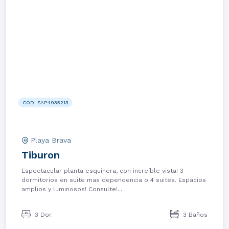
COD. SAP4935213
Playa Brava
Tiburon
Espectacular planta esquinera, con increíble vista! 3
dormitorios en suite mas dependencia o 4 suites. Espacios
amplios y luminosos! Consulte!...
3 Dor.
3 Baños